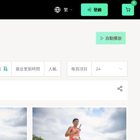
0
繁
登錄
自動播放
設
最近更新時間
人氣
每頁項目