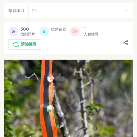
每頁項目
500
1
號碼布號
找到照片
人臉搜尋
清除搜尋