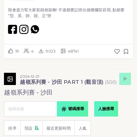
我會盡力幫大家影靚相架喇! 不過都要記得比個燦爛笑容我, 點都要
"型、英、帥、靚、正"呀 .
19
4
9023
48741
2024-12-21
越嶺系列賽 - 沙田 PART 1 (觀音頂)
(
500
)
越嶺系列賽 - 沙田
號碼搜尋
人臉搜尋
排序
預設
最近更新時間
人氣