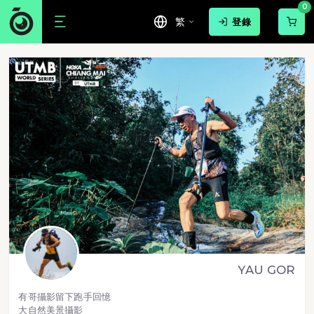
0
繁
登錄
YAU GOR
有哥攝影留下跑手回憶
大自然美景攝影