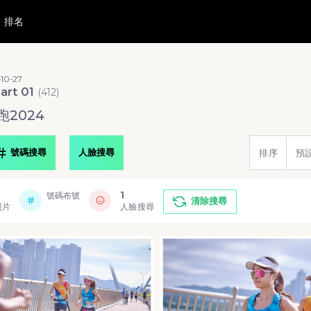
排名
10-27
part 01
(
412
)
2024
號碼搜尋
人臉搜尋
排序
預
1
號碼布號
清除搜尋
照片
人臉搜尋