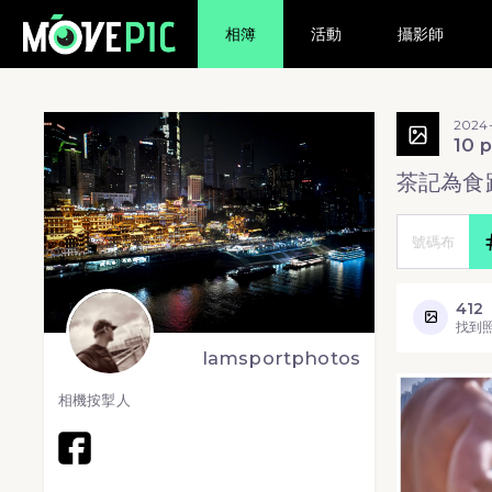
相簿
活動
攝影師
2024-
10 
茶記為食跑
412
找到
lamsportphotos
相機按掣人