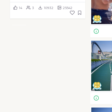
14
3
10932
25542