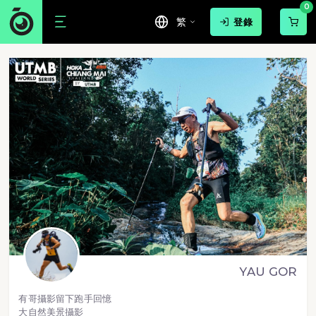
0
繁
登錄
YAU GOR
有哥攝影留下跑手回憶
大自然美景攝影