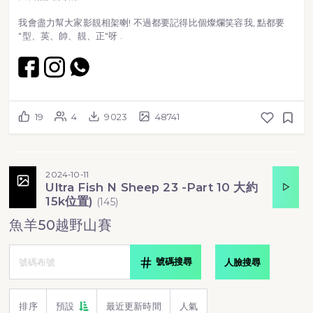
我會盡力幫大家影靚相架喇! 不過都要記得比個燦爛笑容我, 點都要
"型、英、帥、靚、正"呀 .
19
4
9023
48741
2024-10-11
Ultra Fish N Sheep 23 -Part 10 大約
15k位置)
(
145
)
魚羊50越野山賽
號碼搜尋
人臉搜尋
排序
預設
最近更新時間
人氣