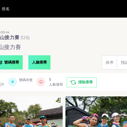
排名
09-14
帽山接力賽
(
126
)
山接力賽
號碼搜尋
人臉搜尋
排序
預
1
號碼布號
清除搜尋
照片
人臉搜尋