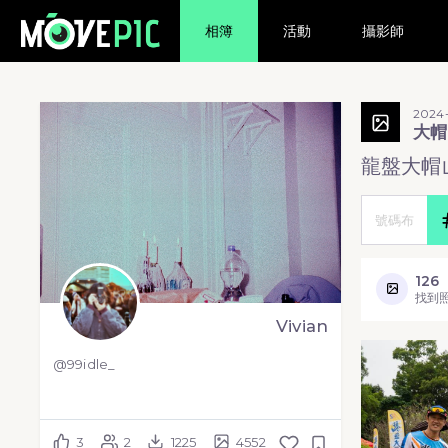
相簿
活動
攝影師
2024-
大
龍盤大帽
126
找到
Vivian
@99idle_
3
2
1225
4552