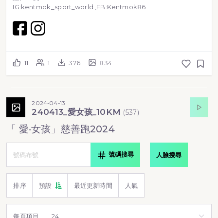
IG:kentmok_sport_world ,FB:Kentmok86
11
1
376
834
2024-04-13
240413_愛女孩_10KM
(
537
)
「 愛‧女孩」慈善跑2024
號碼搜尋
人臉搜尋
排序
預設
最近更新時間
人氣
每頁項目