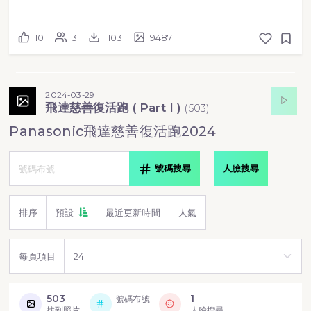
10
3
1103
9487
2024-03-29
飛達慈善復活跑 ( Part I )
(
503
)
Panasonic飛達慈善復活跑2024
號碼搜尋
人臉搜尋
排序
預設
最近更新時間
人氣
每頁項目
503
1
號碼布號
找到照片
人臉搜尋