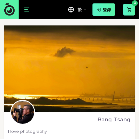
0
繁
登錄
Bang Tsang
I love photography