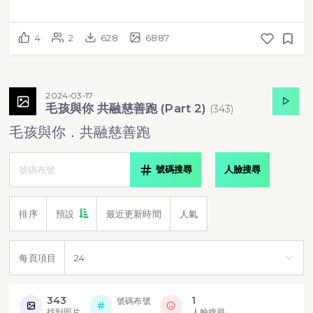
4
2
628
6887
2024-03-17
毛孩與你 共融慈善跑 (Part 2)
(
343
)
毛孩與你．共融慈善跑
號碼搜尋
人臉搜尋
排序
預設
最近更新時間
人氣
每頁項目
343
1
號碼布號
找到照片
人臉搜尋