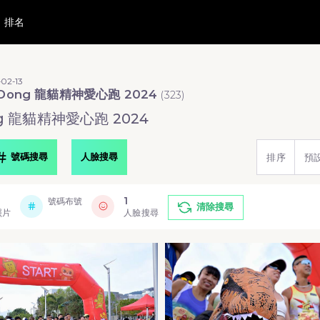
排名
02-13
nDong 龍貓精神愛心跑 2024
(
323
)
ng 龍貓精神愛心跑 2024
號碼搜尋
人臉搜尋
排序
預
1
號碼布號
清除搜尋
照片
人臉搜尋