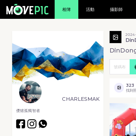
相簿
活動
攝影師
2024-
Di
DinDo
323
找到
CHARLESMAK
儍猪孤獨智者