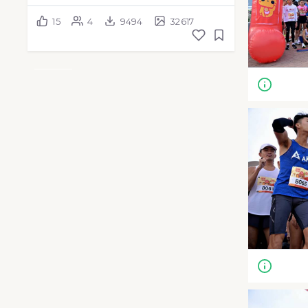
15
4
9494
32617